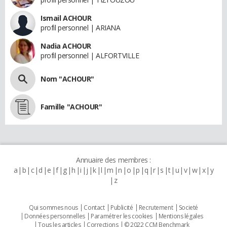
Ismail ACHOUR
profil personnel | ARIANA
Nadia ACHOUR
profil personnel | ALFORTVILLE
Nom "ACHOUR"
Famille "ACHOUR"
Annuaire des membres :
a
b
c
d
e
f
g
h
i
j
k
l
m
n
o
p
q
r
s
t
u
v
w
x
y
z
Qui sommes nous
Contact
Publicité
Recrutement
Societé
Données personnelles
Paramétrer les cookies
Mentions légales
Tous les articles
Corrections
© 2022 CCM Benchmark