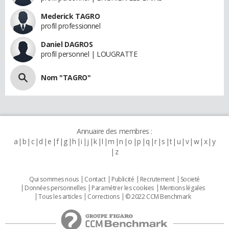
Mederick TAGRO
profil professionnel
Daniel DAGROS
profil personnel | LOUGRATTE
Nom "TAGRO"
Annuaire des membres :
a
b
c
d
e
f
g
h
i
j
k
l
m
n
o
p
q
r
s
t
u
v
w
x
y
z
Qui sommes nous
Contact
Publicité
Recrutement
Societé
Données personnelles
Paramétrer les cookies
Mentions légales
Tous les articles
Corrections
© 2022 CCM Benchmark