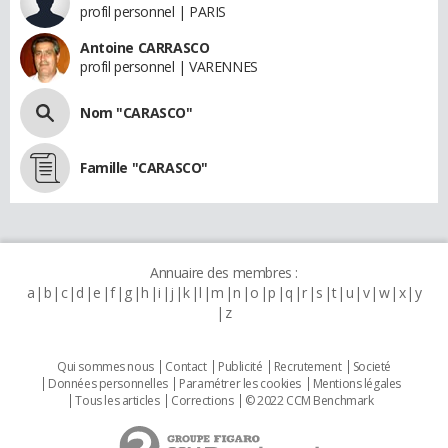
profil personnel | PARIS
Antoine CARRASCO
profil personnel | VARENNES
Nom "CARASCO"
Famille "CARASCO"
Annuaire des membres :
a
b
c
d
e
f
g
h
i
j
k
l
m
n
o
p
q
r
s
t
u
v
w
x
y
z
Qui sommes nous
Contact
Publicité
Recrutement
Societé
Données personnelles
Paramétrer les cookies
Mentions légales
Tous les articles
Corrections
© 2022 CCM Benchmark