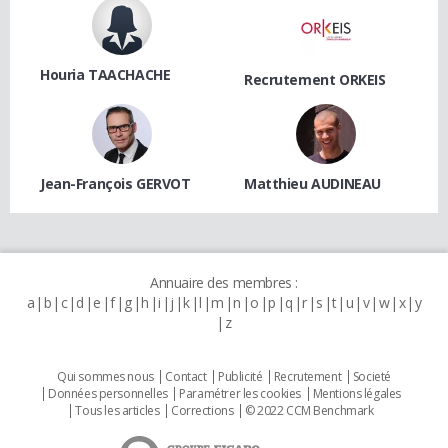
Houria TAACHACHE
Recrutement ORKEIS
Jean-François GERVOT
Matthieu AUDINEAU
Annuaire des membres :
a
b
c
d
e
f
g
h
i
j
k
l
m
n
o
p
q
r
s
t
u
v
w
x
y
z
Qui sommes nous
Contact
Publicité
Recrutement
Societé
Données personnelles
Paramétrer les cookies
Mentions légales
Tous les articles
Corrections
© 2022 CCM Benchmark