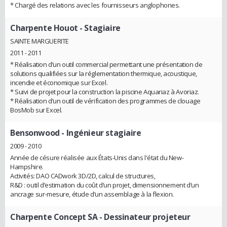
* Chargé des relations avec les fournisseurs anglophones.
Charpente Houot
- Stagiaire
SAINTE MARGUERITE
2011 - 2011
* Réalisation d’un outil commercial permettant une présentation de
solutions qualifiées sur la réglementation thermique, acoustique,
incendie et économique sur Excel.
* Suivi de projet pour la construction la piscine Aquariaz à Avoriaz.
* Réalisation d’un outil de vérification des programmes de clouage
BosMob sur Excel.
Bensonwood
- Ingénieur stagiaire
2009 - 2010
Année de césure réalisée aux États-Unis dans l'état du New-
Hampshire.
Activités: DAO CADwork 3D/2D, calcul de structures,
R&D : outil d’estimation du coût d’un projet, dimensionnement d’un
ancrage sur-mesure, étude d’un assemblage à la flexion.
Charpente Concept SA
- Dessinateur projeteur