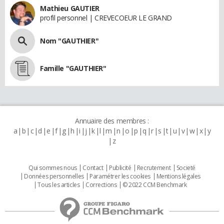
Mathieu GAUTIER
profil personnel | CREVECOEUR LE GRAND
Nom "GAUTHIER"
Famille "GAUTHIER"
Annuaire des membres :
a
b
c
d
e
f
g
h
i
j
k
l
m
n
o
p
q
r
s
t
u
v
w
x
y
z
Qui sommes nous
Contact
Publicité
Recrutement
Societé
Données personnelles
Paramétrer les cookies
Mentions légales
Tous les articles
Corrections
© 2022 CCM Benchmark