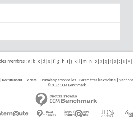
 des membres :
a
b
c
d
e
f
g
h
i
j
k
l
m
n
o
p
q
r
s
t
u
v
Recrutement
Societé
Données personnelles
Paramétrer les cookies
Mentions
© 2022 CCM Benchmark