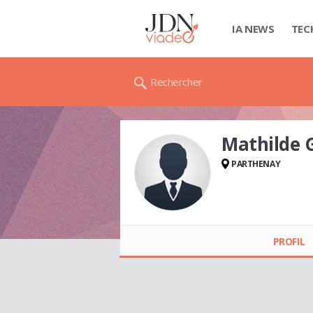
IA NEWS
TEC
Rechercher
Mathilde
PARTHENAY
Mathilde
GUERINEAU
PROFIL