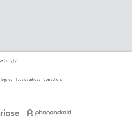
w
x
y
z
 légales
Tous les articles
Corrections