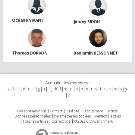
Océane VIVANT
Jimmy SIDOLI
Thomas BORVON
Benjamin BESSONNET
Annuaire des membres :
a
b
c
d
e
f
g
h
i
j
k
l
m
n
o
p
q
r
s
t
u
v
w
x
y
z
Qui sommes nous
Contact
Publicité
Recrutement
Societé
Données personnelles
Paramétrer les cookies
Mentions légales
Tous les articles
Corrections
© 2022 CCM Benchmark