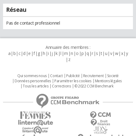
Réseau
Pas de contact professionnel
Annuaire des membres :
a
b
c
d
e
f
g
h
i
j
k
l
m
n
o
p
q
r
s
t
u
v
w
x
y
z
Qui sommes nous
Contact
Publicité
Recrutement
Societé
Données personnelles
Paramétrer les cookies
Mentions légales
Tous les articles
Corrections
© 2022 CCM Benchmark