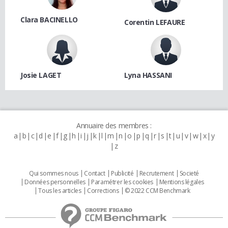
Clara BACINELLO
Corentin LEFAURE
Josie LAGET
Lyna HASSANI
Annuaire des membres :
a
b
c
d
e
f
g
h
i
j
k
l
m
n
o
p
q
r
s
t
u
v
w
x
y
z
Qui sommes nous
Contact
Publicité
Recrutement
Societé
Données personnelles
Paramétrer les cookies
Mentions légales
Tous les articles
Corrections
© 2022 CCM Benchmark