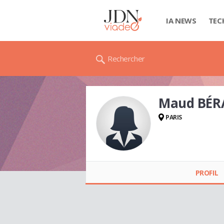
IA NEWS
TEC
Rechercher
Maud BÉR
PARIS
Maud BÉRANGER
PROFIL