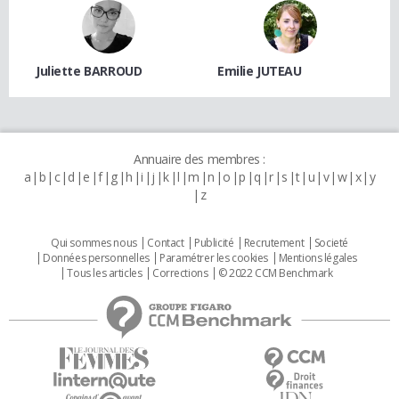
Juliette BARROUD
Emilie JUTEAU
Annuaire des membres :
a
b
c
d
e
f
g
h
i
j
k
l
m
n
o
p
q
r
s
t
u
v
w
x
y
z
Qui sommes nous
Contact
Publicité
Recrutement
Societé
Données personnelles
Paramétrer les cookies
Mentions légales
Tous les articles
Corrections
© 2022 CCM Benchmark