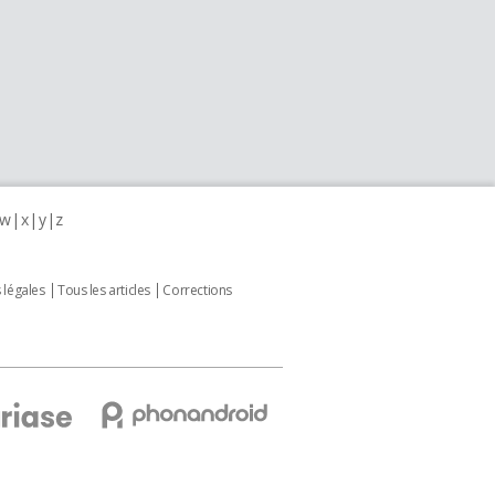
w
x
y
z
 légales
Tous les articles
Corrections