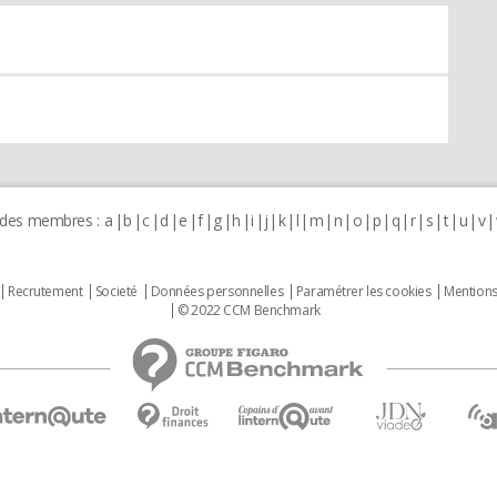
 des membres :
a
b
c
d
e
f
g
h
i
j
k
l
m
n
o
p
q
r
s
t
u
v
Recrutement
Societé
Données personnelles
Paramétrer les cookies
Mentions
© 2022 CCM Benchmark