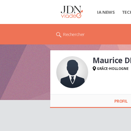
IA NEWS
TEC
Rechercher
Maurice 
GRÂCE-HOLLOGNE
Maurice DEMOLIN
PROFIL