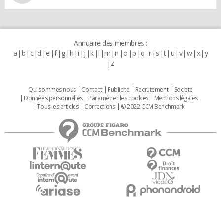
Annuaire des membres :
a
b
c
d
e
f
g
h
i
j
k
l
m
n
o
p
q
r
s
t
u
v
w
x
y
z
Qui sommes nous
Contact
Publicité
Recrutement
Societé
Données personnelles
Paramétrer les cookies
Mentions légales
Tous les articles
Corrections
© 2022 CCM Benchmark