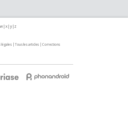
w
x
y
z
 légales
Tous les articles
Corrections