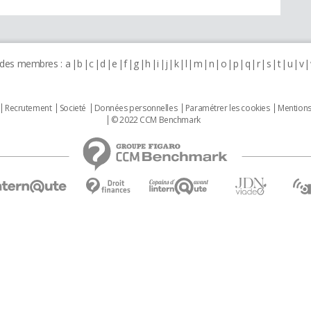
 des membres :
a
b
c
d
e
f
g
h
i
j
k
l
m
n
o
p
q
r
s
t
u
v
Recrutement
Societé
Données personnelles
Paramétrer les cookies
Mentions
© 2022 CCM Benchmark