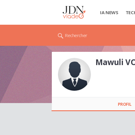
IA NEWS
TEC
Rechercher
Mawuli V
Mawuli VOVOR-
DASU
PROFIL