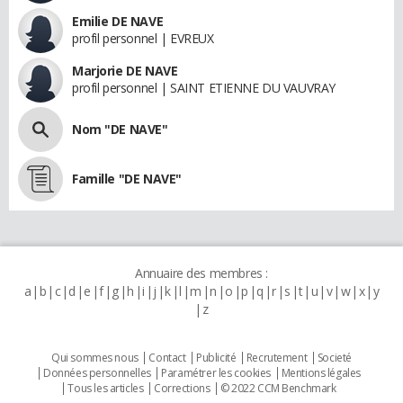
Emilie DE NAVE
profil personnel | EVREUX
Marjorie DE NAVE
profil personnel | SAINT ETIENNE DU VAUVRAY
Nom "DE NAVE"
Famille "DE NAVE"
Annuaire des membres :
a
b
c
d
e
f
g
h
i
j
k
l
m
n
o
p
q
r
s
t
u
v
w
x
y
z
Qui sommes nous
Contact
Publicité
Recrutement
Societé
Données personnelles
Paramétrer les cookies
Mentions légales
Tous les articles
Corrections
© 2022 CCM Benchmark