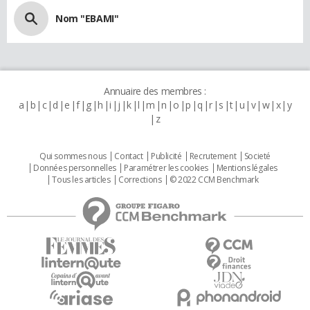
Nom "EBAMI"
Annuaire des membres :
a
b
c
d
e
f
g
h
i
j
k
l
m
n
o
p
q
r
s
t
u
v
w
x
y
z
Qui sommes nous
Contact
Publicité
Recrutement
Societé
Données personnelles
Paramétrer les cookies
Mentions légales
Tous les articles
Corrections
© 2022 CCM Benchmark