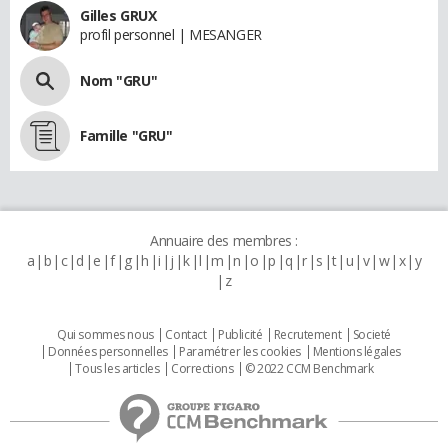
Gilles GRUX
profil personnel | MESANGER
Nom "GRU"
Famille "GRU"
Annuaire des membres :
a
b
c
d
e
f
g
h
i
j
k
l
m
n
o
p
q
r
s
t
u
v
w
x
y
z
Qui sommes nous
Contact
Publicité
Recrutement
Societé
Données personnelles
Paramétrer les cookies
Mentions légales
Tous les articles
Corrections
© 2022 CCM Benchmark