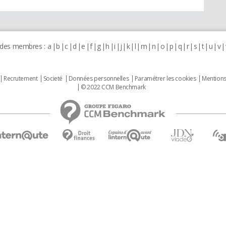
 des membres :
a
b
c
d
e
f
g
h
i
j
k
l
m
n
o
p
q
r
s
t
u
v
Recrutement
Societé
Données personnelles
Paramétrer les cookies
Mentions
© 2022 CCM Benchmark