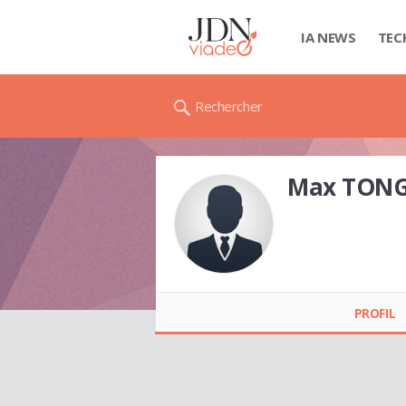
IA NEWS
TEC
Rechercher
Max TON
Max TONGOLO
NGOROMY
PROFIL