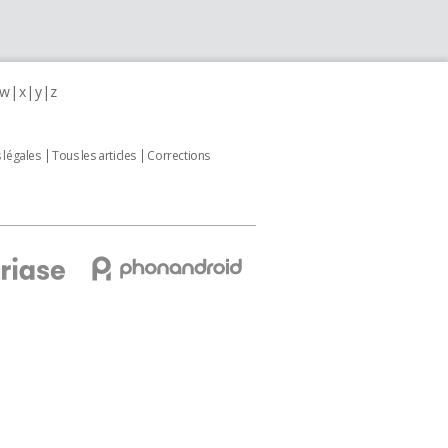
w
x
y
z
 légales
Tous les articles
Corrections