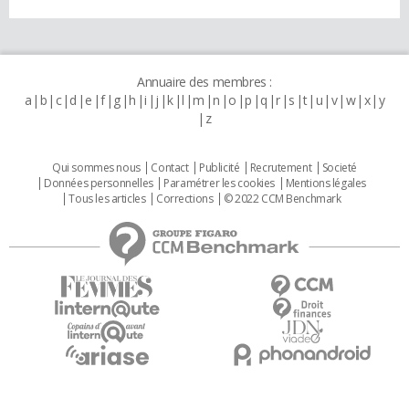
Annuaire des membres :
a
b
c
d
e
f
g
h
i
j
k
l
m
n
o
p
q
r
s
t
u
v
w
x
y
z
Qui sommes nous
Contact
Publicité
Recrutement
Societé
Données personnelles
Paramétrer les cookies
Mentions légales
Tous les articles
Corrections
© 2022 CCM Benchmark