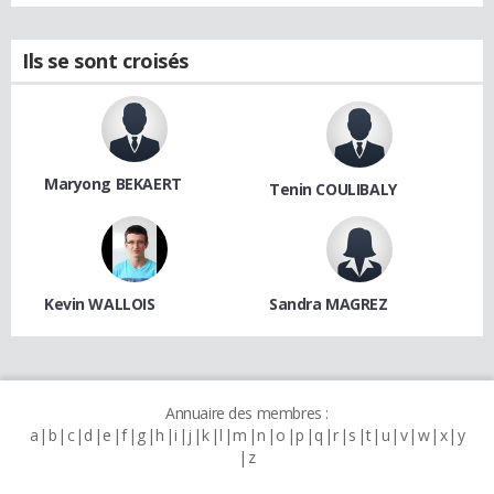
Ils se sont croisés
Maryong BEKAERT
Tenin COULIBALY
Kevin WALLOIS
Sandra MAGREZ
Annuaire des membres :
a
b
c
d
e
f
g
h
i
j
k
l
m
n
o
p
q
r
s
t
u
v
w
x
y
z