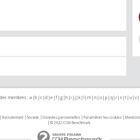
 des membres :
a
b
c
d
e
f
g
h
i
j
k
l
m
n
o
p
q
r
s
t
u
v
Recrutement
Societé
Données personnelles
Paramétrer les cookies
Mentions
© 2022 CCM Benchmark