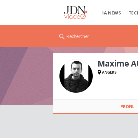
IA NEWS
TEC
Rechercher
Maxime 
ANGERS
Maxime AUDUREAU
PROFIL