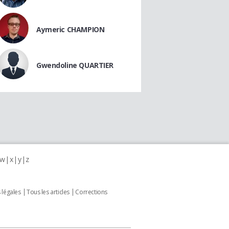
Aymeric CHAMPION
Gwendoline QUARTIER
w
x
y
z
 légales
Tous les articles
Corrections