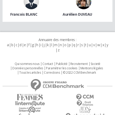
Francois BLANC
Aurélien DUVEAU
Annuaire des membres :
a
b
c
d
e
f
g
h
i
j
k
l
m
n
o
p
q
r
s
t
u
v
w
x
y
z
Qui sommes nous
Contact
Publicité
Recrutement
Societé
Données personnelles
Paramétrer les cookies
Mentions légales
Tous les articles
Corrections
© 2022 CCM Benchmark