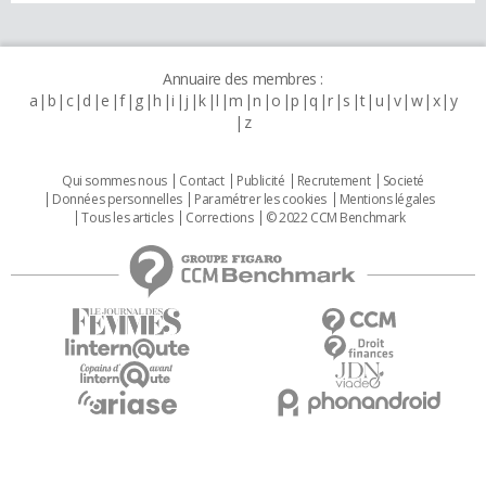
Annuaire des membres :
a
b
c
d
e
f
g
h
i
j
k
l
m
n
o
p
q
r
s
t
u
v
w
x
y
z
Qui sommes nous
Contact
Publicité
Recrutement
Societé
Données personnelles
Paramétrer les cookies
Mentions légales
Tous les articles
Corrections
© 2022 CCM Benchmark