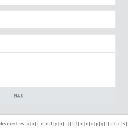
PLUS
 des membres :
a
b
c
d
e
f
g
h
i
j
k
l
m
n
o
p
q
r
s
t
u
v