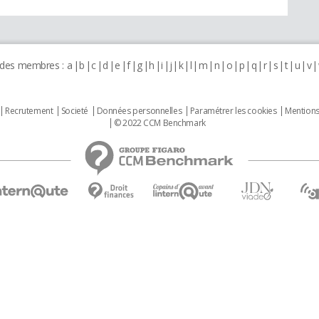
 des membres :
a
b
c
d
e
f
g
h
i
j
k
l
m
n
o
p
q
r
s
t
u
v
Recrutement
Societé
Données personnelles
Paramétrer les cookies
Mentions
© 2022 CCM Benchmark