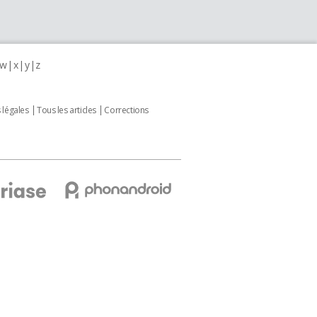
w
x
y
z
 légales
Tous les articles
Corrections