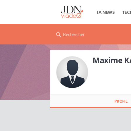
IA NEWS
TEC
Rechercher
Maxime K
Maxime KAISER
PROFIL