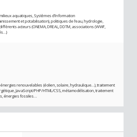
 milieux aquatiques, Systèmes d’Information
nissement et potabilisation), politiques de l’eau, hydrologie,
e différents acteurs (ONEMA, DREAL, DDTM, associations (WWF,
tés…)
ergies renouvelables (éolien, solaire, hydraulique…), traitement
ergétique, JavaScript/PHP/HTML/CSS, métamodélisation, traitement
s, énergies fossiles…