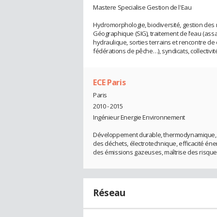
Mastere Specialise Gestion de l'Eau
Hydromorphologie, biodiversité, gestion des
Géographique (SIG), traitement de l’eau (assai
hydraulique, sorties terrains et rencontre d
fédérations de pêche…), syndicats, collectivi
ECE Paris
Paris
2010 - 2015
Ingénieur Energie Environnement
Développement durable, thermodynamique, én
des déchets, électrotechnique, efficacité én
des émissions gazeuses, maîtrise des risque
Réseau