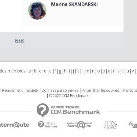
Marina SKANDARSKI
PLUS
 des membres :
a
b
c
d
e
f
g
h
i
j
k
l
m
n
o
p
q
r
s
t
u
v
Recrutement
Societé
Données personnelles
Paramétrer les cookies
Mentions
© 2022 CCM Benchmark