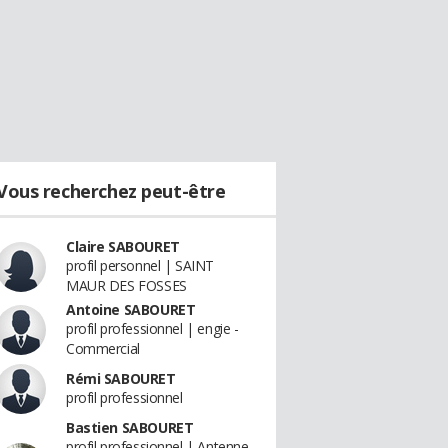
Vous recherchez peut-être
Claire SABOURET
profil personnel | SAINT
MAUR DES FOSSES
Antoine SABOURET
profil professionnel | engie -
Commercial
Rémi SABOURET
profil professionnel
Bastien SABOURET
profil professionnel | Antenne