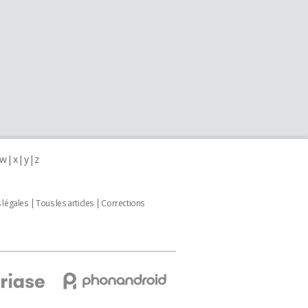
w
x
y
z
 légales
Tous les articles
Corrections