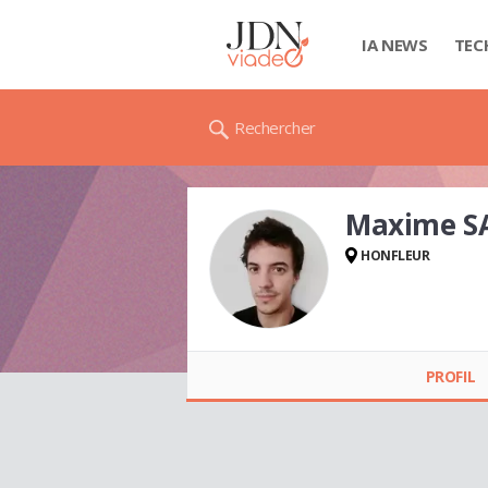
IA NEWS
TEC
Rechercher
Maxime S
HONFLEUR
Maxime SABOURET
PROFIL