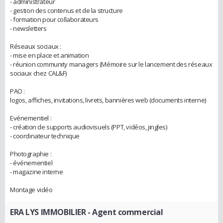
- administrateur
- gestion des contenus et de la structure
- formation pour collaborateurs
- newsletters
Réseaux sociaux :
- mise en place et animation
- réunion community managers (Mémoire sur le lancement des réseaux
sociaux chez CAL&F)
PAO :
logos, affiches, invitations, livrets, bannières web (documents interne)
Evénementiel :
- création de supports audiovisuels (PPT, vidéos, jingles)
- coordinateur technique
Photographie :
- événementiel
- magazine interne
Montage vidéo
ERA LYS IMMOBILIER
- Agent commercial