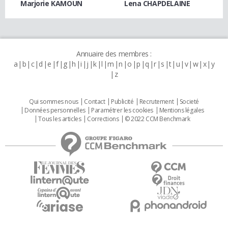
Marjorie KAMOUN
Lena CHAPDELAINE
Annuaire des membres :
a
b
c
d
e
f
g
h
i
j
k
l
m
n
o
p
q
r
s
t
u
v
w
x
y
z
Qui sommes nous
Contact
Publicité
Recrutement
Societé
Données personnelles
Paramétrer les cookies
Mentions légales
Tous les articles
Corrections
© 2022 CCM Benchmark