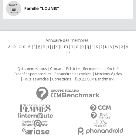
Famille "LOUNIS"
Annuaire des membres :
a
b
c
d
e
f
g
h
i
j
k
l
m
n
o
p
q
r
s
t
u
v
w
x
y
z
Qui sommes nous
Contact
Publicité
Recrutement
Societé
Données personnelles
Paramétrer les cookies
Mentions légales
Tous les articles
Corrections
© 2022 CCM Benchmark