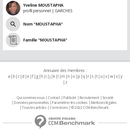
Yveline MOUSTAPHA
profil personnel | GARCHES
Nom "MOUSTAPHA"
Famille "MOUSTAPHA"
Annuaire des membres :
a
b
c
d
e
f
g
h
i
j
k
l
m
n
o
p
q
r
s
t
u
v
w
x
y
z
Qui sommes nous
Contact
Publicité
Recrutement
Societé
Données personnelles
Paramétrer les cookies
Mentions légales
Tous les articles
Corrections
© 2022 CCM Benchmark