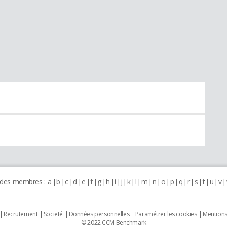
 des membres :
a
b
c
d
e
f
g
h
i
j
k
l
m
n
o
p
q
r
s
t
u
v
Recrutement
Societé
Données personnelles
Paramétrer les cookies
Mentions
© 2022 CCM Benchmark