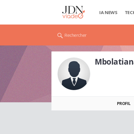
IA NEWS
TEC
Rechercher
Mbolatia
Mbolatiana
RASOAMAHARO
PROFIL