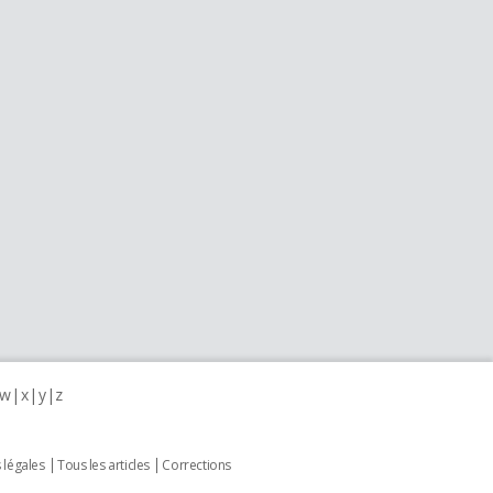
w
x
y
z
 légales
Tous les articles
Corrections