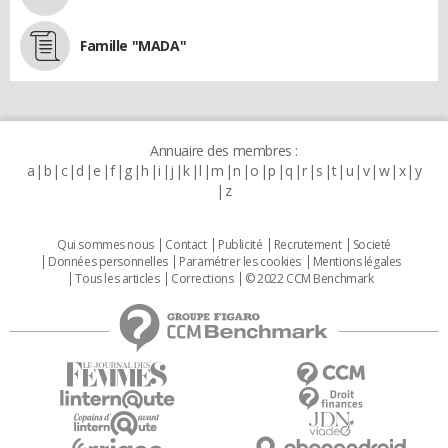
Famille "MADA"
Annuaire des membres :
a
b
c
d
e
f
g
h
i
j
k
l
m
n
o
p
q
r
s
t
u
v
w
x
y
z
Qui sommes nous
Contact
Publicité
Recrutement
Societé
Données personnelles
Paramétrer les cookies
Mentions légales
Tous les articles
Corrections
© 2022 CCM Benchmark