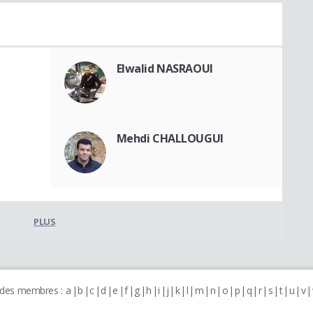
Elwalid NASRAOUI
Mehdi CHALLOUGUI
PLUS
 des membres :
a
b
c
d
e
f
g
h
i
j
k
l
m
n
o
p
q
r
s
t
u
v