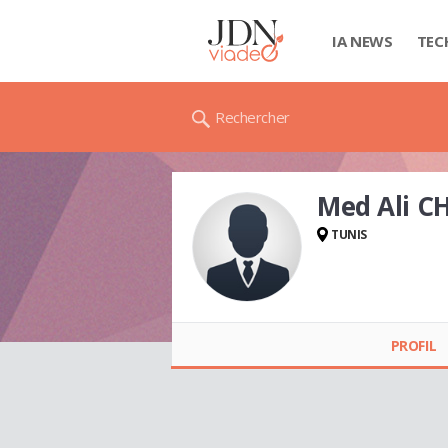
IA NEWS
TEC
Rechercher
Med Ali 
TUNIS
Med Ali
CHALLOUGUI
PROFIL