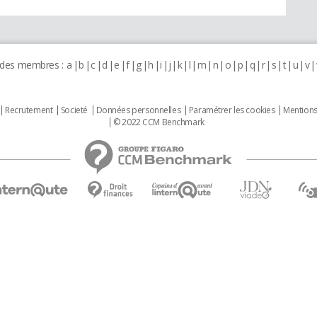
 des membres :
a
b
c
d
e
f
g
h
i
j
k
l
m
n
o
p
q
r
s
t
u
v
Recrutement
Societé
Données personnelles
Paramétrer les cookies
Mentions
© 2022 CCM Benchmark