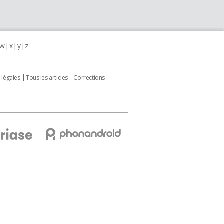
w
x
y
z
 légales
Tous les articles
Corrections