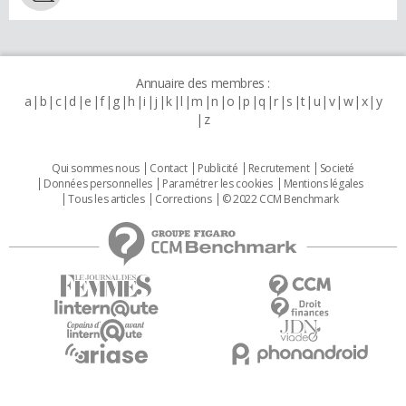
Annuaire des membres :
a
b
c
d
e
f
g
h
i
j
k
l
m
n
o
p
q
r
s
t
u
v
w
x
y
z
Qui sommes nous
Contact
Publicité
Recrutement
Societé
Données personnelles
Paramétrer les cookies
Mentions légales
Tous les articles
Corrections
© 2022 CCM Benchmark