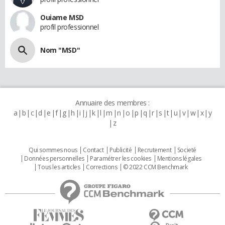
Ouiame MSD
profil professionnel
Nom "MSD"
Annuaire des membres :
a
b
c
d
e
f
g
h
i
j
k
l
m
n
o
p
q
r
s
t
u
v
w
x
y
z
Qui sommes nous
Contact
Publicité
Recrutement
Societé
Données personnelles
Paramétrer les cookies
Mentions légales
Tous les articles
Corrections
© 2022 CCM Benchmark