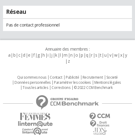
Réseau
Pas de contact professionnel
Annuaire des membres :
a
b
c
d
e
f
g
h
i
j
k
l
m
n
o
p
q
r
s
t
u
v
w
x
y
z
Qui sommes nous
Contact
Publicité
Recrutement
Societé
Données personnelles
Paramétrer les cookies
Mentions légales
Tous les articles
Corrections
© 2022 CCM Benchmark