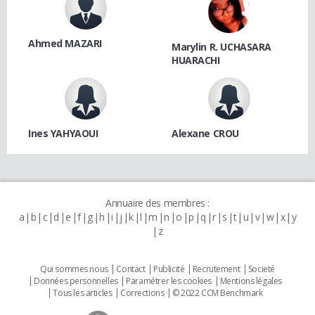
Ahmed MAZARI
Marylin R. UCHASARA
HUARACHI
Ines YAHYAOUI
Alexane CROU
Annuaire des membres :
a
b
c
d
e
f
g
h
i
j
k
l
m
n
o
p
q
r
s
t
u
v
w
x
y
z
Qui sommes nous
Contact
Publicité
Recrutement
Societé
Données personnelles
Paramétrer les cookies
Mentions légales
Tous les articles
Corrections
© 2022 CCM Benchmark