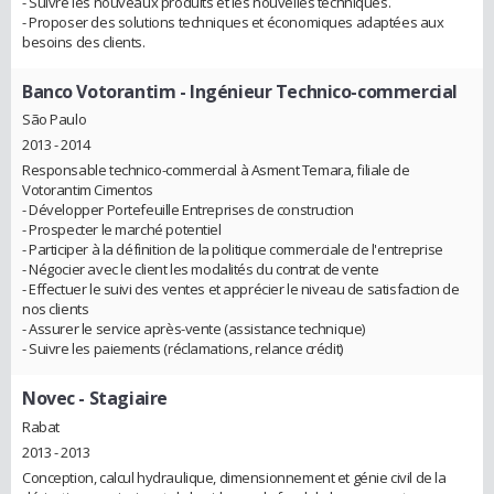
- Suivre les nouveaux produits et les nouvelles techniques.
- Proposer des solutions techniques et économiques adaptées aux
besoins des clients.
Banco Votorantim
- Ingénieur Technico-commercial
São Paulo
2013 - 2014
Responsable technico-commercial à Asment Temara, filiale de
Votorantim Cimentos
- Développer Portefeuille Entreprises de construction
- Prospecter le marché potentiel
- Participer à la définition de la politique commerciale de l'entreprise
- Négocier avec le client les modalités du contrat de vente
- Effectuer le suivi des ventes et apprécier le niveau de satisfaction de
nos clients
- Assurer le service après-vente (assistance technique)
- Suivre les paiements (réclamations, relance crédit)
Novec
- Stagiaire
Rabat
2013 - 2013
Conception, calcul hydraulique, dimensionnement et génie civil de la