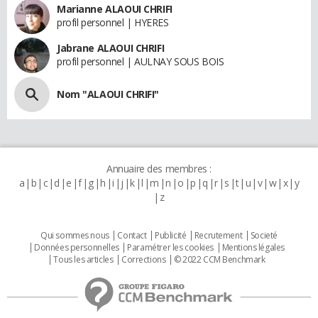
Marianne ALAOUI CHRIFI
profil personnel | HYERES
Jabrane ALAOUI CHRIFI
profil personnel | AULNAY SOUS BOIS
Nom "ALAOUI CHRIFI"
Annuaire des membres :
a
b
c
d
e
f
g
h
i
j
k
l
m
n
o
p
q
r
s
t
u
v
w
x
y
z
Qui sommes nous
Contact
Publicité
Recrutement
Societé
Données personnelles
Paramétrer les cookies
Mentions légales
Tous les articles
Corrections
© 2022 CCM Benchmark