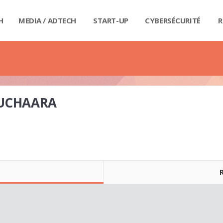
H
MEDIA / ADTECH
START-UP
CYBERSÉCURITÉ
R
BIG
CAR
FI
IND
E-R
IOT
MA
PA
QU
RET
SE
SM
WE
MA
LIV
GUI
GUI
GUI
GUI
GUI
GU
GUI
BUD
PRI
DIC
DIC
DIC
DI
DI
DIC
UCHAARA