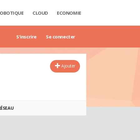
OBOTIQUE
CLOUD
ECONOMIE
 DATA
RIÈRE
NTECH
USTRIE
H
RTECH
TRIMOINE
ANTIQUE
AIL
O
ART CITY
B3
GAZINE
RES BLANCS
DE DE L'ENTREPRISE DIGITALE
DE DE L'IMMOBILIER
DE DE L'INTELLIGENCE ARTIFICIELLE
DE DES IMPÔTS
DE DES SALAIRES
IDE DU MANAGEMENT
DE DES FINANCES PERSONNELLES
GET DES VILLES
X IMMOBILIERS
TIONNAIRE COMPTABLE ET FISCAL
TIONNAIRE DE L'IOT
TIONNAIRE DU DROIT DES AFFAIRES
CTIONNAIRE DU MARKETING
CTIONNAIRE DU WEBMASTERING
TIONNAIRE ÉCONOMIQUE ET FINANCIER
S'inscrire
Se connecter
Ajouter
RÉSEAU