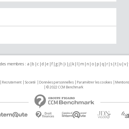
 des membres :
a
b
c
d
e
f
g
h
i
j
k
l
m
n
o
p
q
r
s
t
u
v
Recrutement
Societé
Données personnelles
Paramétrer les cookies
Mentions
© 2022 CCM Benchmark