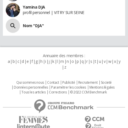
Yamina DJA
profil personnel | VITRY SUR SEINE
Nom "DJA"
Annuaire des membres :
a
b
c
d
e
f
g
h
i
j
k
l
m
n
o
p
q
r
s
t
u
v
w
x
y
z
Qui sommes nous
Contact
Publicité
Recrutement
Societé
Données personnelles
Paramétrer les cookies
Mentions légales
Tous les articles
Corrections
© 2022 CCM Benchmark