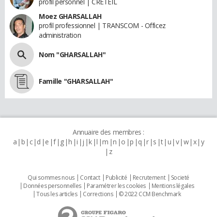
profil personnel | CRETEIL
Moez GHARSALLAH
profil professionnel | TRANSCOM - Officez
administration
Nom "GHARSALLAH"
Famille "GHARSALLAH"
Annuaire des membres :
a
b
c
d
e
f
g
h
i
j
k
l
m
n
o
p
q
r
s
t
u
v
w
x
y
z
Qui sommes nous
Contact
Publicité
Recrutement
Societé
Données personnelles
Paramétrer les cookies
Mentions légales
Tous les articles
Corrections
© 2022 CCM Benchmark