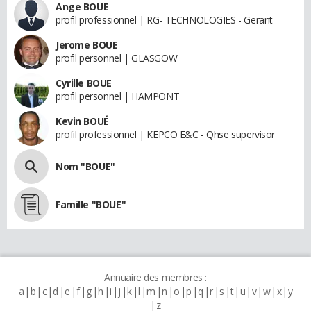
Ange BOUE
profil professionnel | RG- TECHNOLOGIES - Gerant
Jerome BOUE
profil personnel | GLASGOW
Cyrille BOUE
profil personnel | HAMPONT
Kevin BOUÉ
profil professionnel | KEPCO E&C - Qhse supervisor
Nom "BOUE"
Famille "BOUE"
Annuaire des membres :
a
b
c
d
e
f
g
h
i
j
k
l
m
n
o
p
q
r
s
t
u
v
w
x
y
z