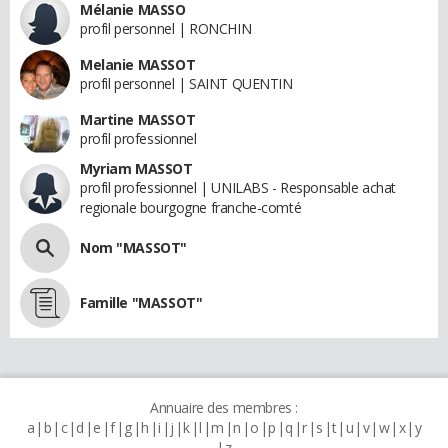
Mélanie MASSO
profil personnel | RONCHIN
Melanie MASSOT
profil personnel | SAINT QUENTIN
Martine MASSOT
profil professionnel
Myriam MASSOT
profil professionnel | UNILABS - Responsable achat
regionale bourgogne franche-comté
Nom "MASSOT"
Famille "MASSOT"
Annuaire des membres :
a
b
c
d
e
f
g
h
i
j
k
l
m
n
o
p
q
r
s
t
u
v
w
x
y
z