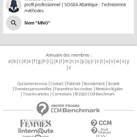
profil professionnel | SOGEA Atlantique - Technicienne
méthodes
Nom "MNO"
Annuaire des membres :
a
b
c
d
e
f
g
h
i
j
k
l
m
n
o
p
q
r
s
t
u
v
w
x
y
z
Qui sommes nous
Contact
Publicité
Recrutement
Societé
Données personnelles
Paramétrer les cookies
Mentions légales
Tous les articles
Corrections
© 2022 CCM Benchmark