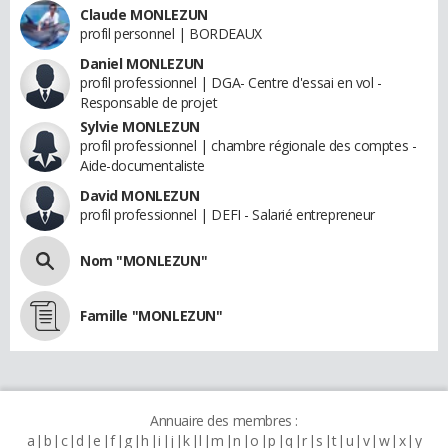
Claude MONLEZUN
profil personnel | BORDEAUX
Daniel MONLEZUN
profil professionnel | DGA- Centre d'essai en vol -
Responsable de projet
Sylvie MONLEZUN
profil professionnel | chambre régionale des comptes -
Aide-documentaliste
David MONLEZUN
profil professionnel | DEFI - Salarié entrepreneur
Nom "MONLEZUN"
Famille "MONLEZUN"
Annuaire des membres :
a
b
c
d
e
f
g
h
i
j
k
l
m
n
o
p
q
r
s
t
u
v
w
x
y