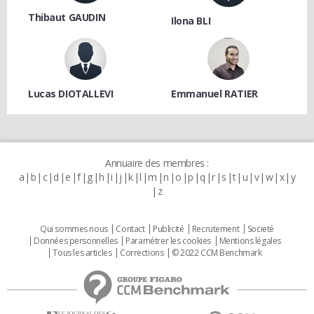
Thibaut GAUDIN
Ilona BLI
Lucas DIOTALLEVI
Emmanuel RATIER
Annuaire des membres :
a
b
c
d
e
f
g
h
i
j
k
l
m
n
o
p
q
r
s
t
u
v
w
x
y
z
Qui sommes nous
Contact
Publicité
Recrutement
Societé
Données personnelles
Paramétrer les cookies
Mentions légales
Tous les articles
Corrections
© 2022 CCM Benchmark