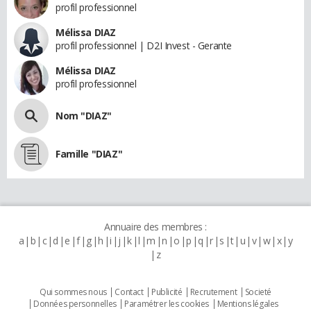
profil professionnel
Mélissa DIAZ
profil professionnel | D2I Invest - Gerante
Mélissa DIAZ
profil professionnel
Nom "DIAZ"
Famille "DIAZ"
Annuaire des membres :
a
b
c
d
e
f
g
h
i
j
k
l
m
n
o
p
q
r
s
t
u
v
w
x
y
z
Qui sommes nous
Contact
Publicité
Recrutement
Societé
Données personnelles
Paramétrer les cookies
Mentions légales