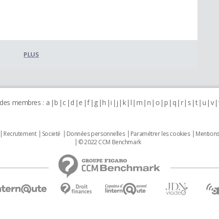
PLUS
 des membres :
a
b
c
d
e
f
g
h
i
j
k
l
m
n
o
p
q
r
s
t
u
v
Recrutement
Societé
Données personnelles
Paramétrer les cookies
Mentions
© 2022 CCM Benchmark