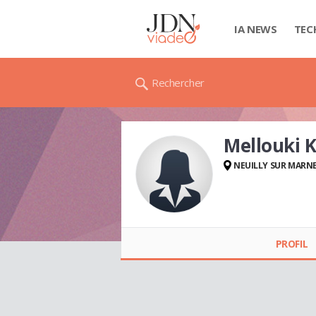
IA NEWS
TEC
Rechercher
Mellouki 
NEUILLY SUR MARN
Mellouki KHALID
PROFIL