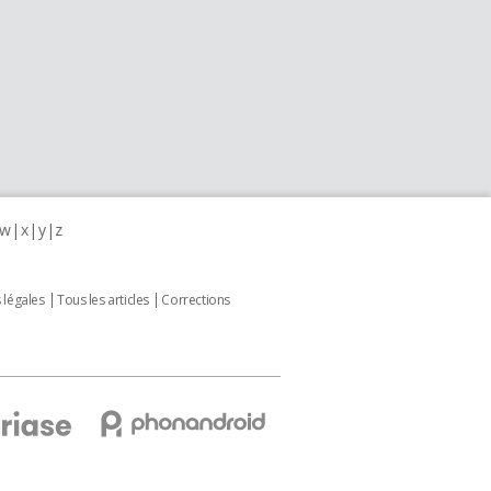
w
x
y
z
 légales
Tous les articles
Corrections