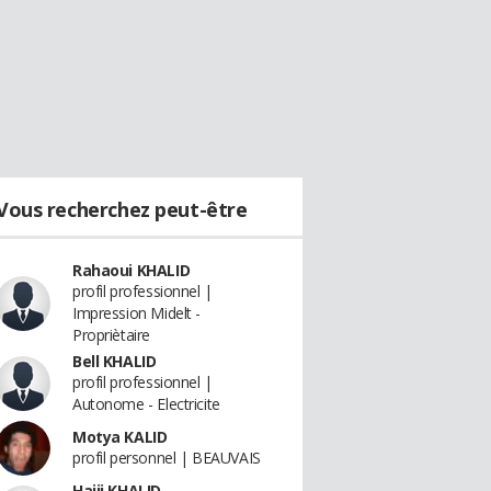
Vous recherchez peut-être
Rahaoui KHALID
profil professionnel |
Impression Midelt -
Propriètaire
Bell KHALID
profil professionnel |
Autonome - Electricite
Motya KALID
profil personnel | BEAUVAIS
Hajji KHALID