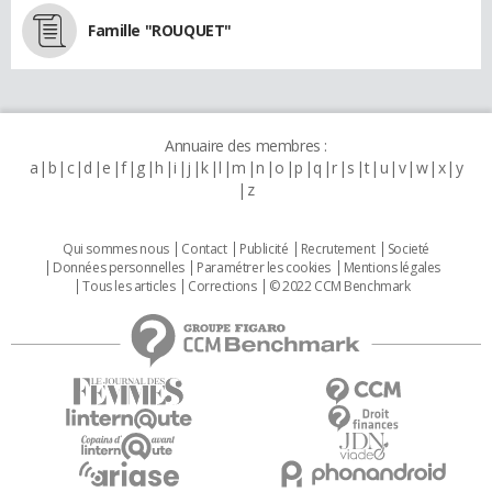
Famille "ROUQUET"
Annuaire des membres :
a
b
c
d
e
f
g
h
i
j
k
l
m
n
o
p
q
r
s
t
u
v
w
x
y
z
Qui sommes nous
Contact
Publicité
Recrutement
Societé
Données personnelles
Paramétrer les cookies
Mentions légales
Tous les articles
Corrections
© 2022 CCM Benchmark