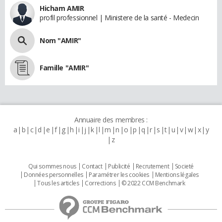
Hicham AMIR
profil professionnel | Ministere de la santé - Medecin
Nom "AMIR"
Famille "AMIR"
Annuaire des membres :
a
b
c
d
e
f
g
h
i
j
k
l
m
n
o
p
q
r
s
t
u
v
w
x
y
z
Qui sommes nous
Contact
Publicité
Recrutement
Societé
Données personnelles
Paramétrer les cookies
Mentions légales
Tous les articles
Corrections
© 2022 CCM Benchmark